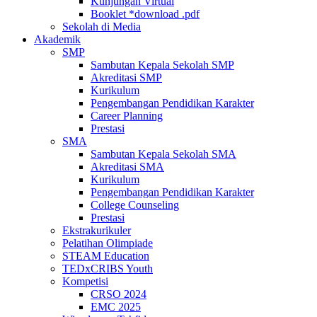
Kunjungan Virtual
Booklet *download .pdf
Sekolah di Media
Akademik
SMP
Sambutan Kepala Sekolah SMP
Akreditasi SMP
Kurikulum
Pengembangan Pendidikan Karakter
Career Planning
Prestasi
SMA
Sambutan Kepala Sekolah SMA
Akreditasi SMA
Kurikulum
Pengembangan Pendidikan Karakter
College Counseling
Prestasi
Ekstrakurikuler
Pelatihan Olimpiade
STEAM Education
TEDxCRIBS Youth
Kompetisi
CRSO 2024
EMC 2025