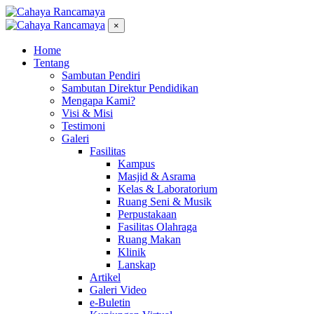
×
Home
Tentang
Sambutan Pendiri
Sambutan Direktur Pendidikan
Mengapa Kami?
Visi & Misi
Testimoni
Galeri
Fasilitas
Kampus
Masjid & Asrama
Kelas & Laboratorium
Ruang Seni & Musik
Perpustakaan
Fasilitas Olahraga
Ruang Makan
Klinik
Lanskap
Artikel
Galeri Video
e-Buletin