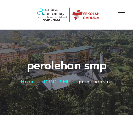
perolehan smp
Home
CRMC-SMP
perolehan smp