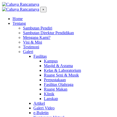
×
Home
Tentang
Sambutan Pendiri
Sambutan Direktur Pendidikan
Mengapa Kami?
Visi & Misi
Testimoni
Galeri
Fasilitas
Kampus
Masjid & Asrama
Kelas & Laboratorium
Ruang Seni & Musik
Perpustakaan
Fasilitas Olahraga
Ruang Makan
Klinik
Lanskap
Artikel
Galeri Video
e-Buletin