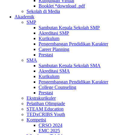
Kunjungan Virtual
Booklet *download .pdf
Sekolah di Media
Akademik
SMP
Sambutan Kepala Sekolah SMP
Akreditasi SMP
Kurikulum
Pengembangan Pendidikan Karakter
Career Planning
Prestasi
SMA
Sambutan Kepala Sekolah SMA
Akreditasi SMA
Kurikulum
Pengembangan Pendidikan Karakter
College Counseling
Prestasi
Ekstrakurikuler
Pelatihan Olimpiade
STEAM Education
TEDxCRIBS Youth
Kompetisi
CRSO 2024
EMC 2025