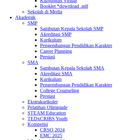
Kunjungan Virtual
Booklet *download .pdf
Sekolah di Media
Akademik
SMP
Sambutan Kepala Sekolah SMP
Akreditasi SMP
Kurikulum
Pengembangan Pendidikan Karakter
Career Planning
Prestasi
SMA
Sambutan Kepala Sekolah SMA
Akreditasi SMA
Kurikulum
Pengembangan Pendidikan Karakter
College Counseling
Prestasi
Ekstrakurikuler
Pelatihan Olimpiade
STEAM Education
TEDxCRIBS Youth
Kompetisi
CRSO 2024
EMC 2025