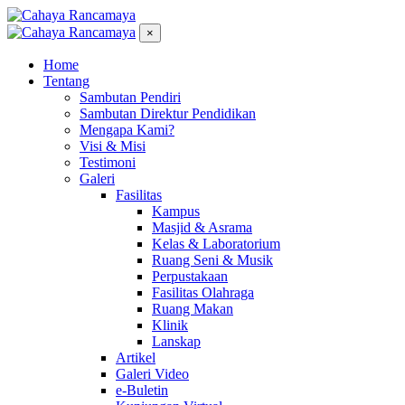
×
Home
Tentang
Sambutan Pendiri
Sambutan Direktur Pendidikan
Mengapa Kami?
Visi & Misi
Testimoni
Galeri
Fasilitas
Kampus
Masjid & Asrama
Kelas & Laboratorium
Ruang Seni & Musik
Perpustakaan
Fasilitas Olahraga
Ruang Makan
Klinik
Lanskap
Artikel
Galeri Video
e-Buletin