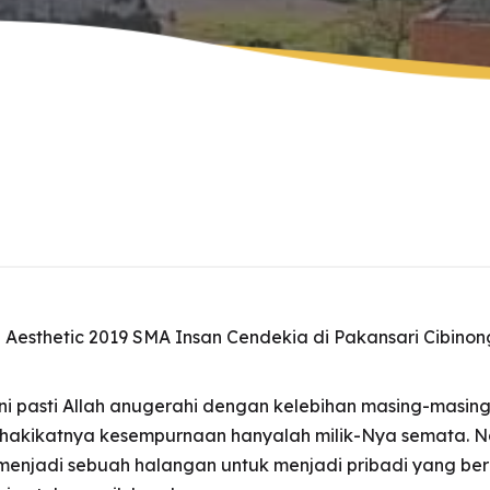
Angkatan Ke-9
EDUNAV
e-Buletin
R
Wisudawan Tahfidz 2
Angkatan Ke-10
Kunjungan Virtual
P
Wisudawan Tahfidz 2
Booklet *download .pdf
Fa
Angkatan Ke-12
R
Kl
L
 Aesthetic 2019 SMA Insan Cendekia di Pakansari Cibinon
ini pasti Allah anugerahi dengan kelebihan masing-masing
akikatnya kesempurnaan hanyalah milik-Nya semata. N
ti menjadi sebuah halangan untuk menjadi pribadi yang be