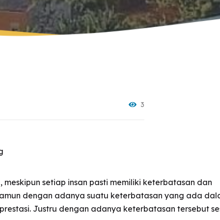
uang Seni & Musik
023
erpustakaan
025
silitas Olahraga
uang Makan
inik
3
anskap
g
, meskipun setiap insan pasti memiliki keterbatasan dan
amun dengan adanya suatu keterbatasan yang ada dal
rprestasi. Justru dengan adanya keterbatasan tersebut s