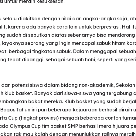
i untuk meraih kesuksesan.
rlu selalu diakitkan dengan nilai dan angka-angka saja
ulit, karena ada banyak cara lain untuk berprestasi. Ha
ang sudah di sebutkan diatas sebenarnya bisa mendorong s
lit, layaknya seorang yang ingin mencapai sabuk hitam ka
lewati berbagai tingkatan sabuk. Dalam menggapai sebuah 
ng tepat dipanggil sebagai sebuah hobi, seperti yang seri
an potensi siswa dalam bidang non-akademik, Sekola
lah klub basket. Banyak dari siswa-siswa yang tergabun
gembangkan bakat mereka. Klub basket yang sudah berjala
Bogor. Tahun ini pun beberapa kejuaraan berhasil diraih
rta Cup (tingkat provinsi) menjadi beberapa contoh turn
a Olympus Cup tim basket SMP berhasil meraih juara per
 seakan tak mau kalah dengan menunjukkan tajinya merai