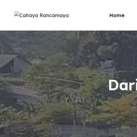
Home
Sambutan
Sambutan
Pendidik
Mengapa
Dar
Visi & Mis
Testimoni
Galeri
Sekolah d