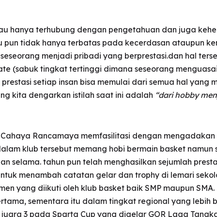
, atau hanya terhubung dengan pengetahuan dan juga keh
l itu pun tidak hanya terbatas pada kecerdasan ataupun
eseorang menjadi pribadi yang berprestasi.dan hal terse
rate (sabuk tingkat tertinggi dimana seseorang menguasai
prestasi setiap insan bisa memulai dari semua hal yang 
ng kita dengarkan istilah saat ini adalah
“dari hobby men
h Cahaya Rancamaya memfasilitasi dengan mengadakan 
g dalam klub tersebut memang hobi bermain basket namun
n selama. tahun pun telah menghasilkan sejumlah presta
 untuk menambah catatan gelar dan trophy di lemari sekol
amen yang diikuti oleh klub basket baik SMP maupun SMA
tama, sementara itu dalam tingkat regional yang lebih 
h juara 3 pada Sparta Cup yang digelar GOR Laga Tangk