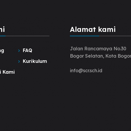
hi
Alamat kami
Jalan Rancamaya No.30
ng
FAQ
Bogor Selatan, Kota Bogor
Kurikulum
info@scr.sch.id
i Kami