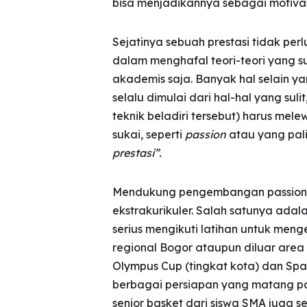
bisa menjadikannya sebagai motivas
Sejatinya sebuah prestasi tidak pe
dalam menghafal teori-teori yang s
akademis saja. Banyak hal selain y
selalu dimulai dari hal-hal yang su
teknik beladiri tersebut) harus me
sukai, seperti
passion
atau yang pali
prestasi”.
Mendukung pengembangan passion d
ekstrakurikuler. Salah satunya ada
serius mengikuti latihan untuk men
regional Bogor ataupun diluar area 
Olympus Cup (tingkat kota) dan Spa
berbagai persiapan yang matang pad
senior basket dari siswa SMA juga