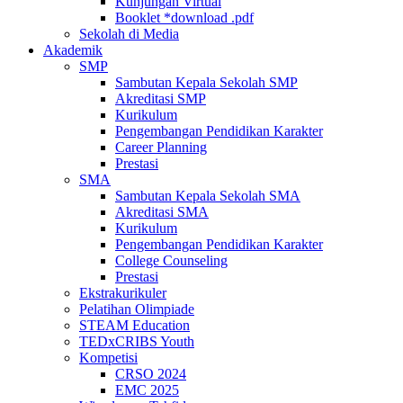
Kunjungan Virtual
Booklet *download .pdf
Sekolah di Media
Akademik
SMP
Sambutan Kepala Sekolah SMP
Akreditasi SMP
Kurikulum
Pengembangan Pendidikan Karakter
Career Planning
Prestasi
SMA
Sambutan Kepala Sekolah SMA
Akreditasi SMA
Kurikulum
Pengembangan Pendidikan Karakter
College Counseling
Prestasi
Ekstrakurikuler
Pelatihan Olimpiade
STEAM Education
TEDxCRIBS Youth
Kompetisi
CRSO 2024
EMC 2025