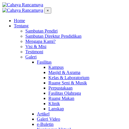
×
Home
Tentang
Sambutan Pendiri
Sambutan Direktur Pendidikan
Mengapa Kami?
Visi & Misi
Testimoni
Galeri
Fasilitas
Kampus
Masjid & Asrama
Kelas & Laboratorium
Ruang Seni & Musik
Perpustakaan
Fasilitas Olahraga
Ruang Makan
Klinik
Lanskap
Artikel
Galeri Video
e-Buletin