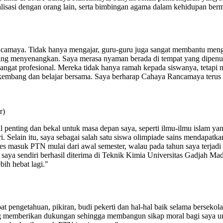
lisasi dengan orang lain, serta bimbingan agama dalam kehidupan berm
ncamaya. Tidak hanya mengajar, guru-guru juga sangat membantu men
ng menyenangkan. Saya merasa nyaman berada di tempat yang dipenuhi
sangat profesional. Mereka tidak hanya ramah kepada siswanya, tetapi
embang dan belajar bersama. Saya berharap Cahaya Rancamaya terus 
r)
penting dan bekal untuk masa depan saya, seperti ilmu-ilmu islam ya
i. Selain itu, saya sebagai salah satu siswa olimpiade sains mendapatk
masuk PTN mulai dari awal semester, walau pada tahun saya terjadi 
saya sendiri berhasil diterima di Teknik Kimia Universitas Gadjah
ih hebat lagi."
pengetahuan, pikiran, budi pekerti dan hal-hal baik selama bersekola
g memberikan dukungan sehingga membangun sikap moral bagi saya unt