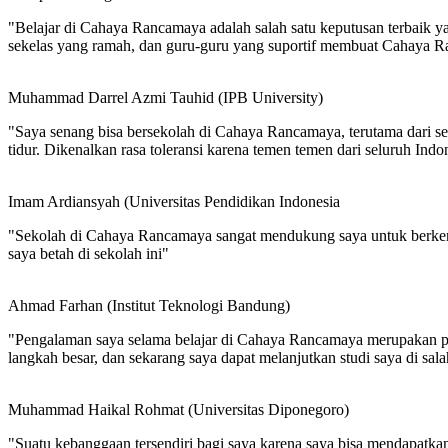
"Belajar di Cahaya Rancamaya adalah salah satu keputusan terbaik y
sekelas yang ramah, dan guru-guru yang suportif membuat Cahaya Ra
Muhammad Darrel Azmi Tauhid (IPB University)
"Saya senang bisa bersekolah di Cahaya Rancamaya, terutama dari segi
tidur. Dikenalkan rasa toleransi karena temen temen dari seluruh Indo
Imam Ardiansyah (Universitas Pendidikan Indonesia
"Sekolah di Cahaya Rancamaya sangat mendukung saya untuk berkem
saya betah di sekolah ini"
Ahmad Farhan (Institut Teknologi Bandung)
"Pengalaman saya selama belajar di Cahaya Rancamaya merupakan pe
langkah besar, dan sekarang saya dapat melanjutkan studi saya di sala
Muhammad Haikal Rohmat (Universitas Diponegoro)
"Suatu kebanggaan tersendiri bagi saya karena saya bisa mendapatka