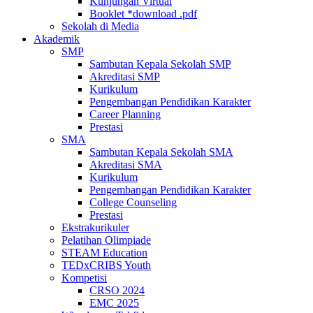
Kunjungan Virtual
Booklet *download .pdf
Sekolah di Media
Akademik
SMP
Sambutan Kepala Sekolah SMP
Akreditasi SMP
Kurikulum
Pengembangan Pendidikan Karakter
Career Planning
Prestasi
SMA
Sambutan Kepala Sekolah SMA
Akreditasi SMA
Kurikulum
Pengembangan Pendidikan Karakter
College Counseling
Prestasi
Ekstrakurikuler
Pelatihan Olimpiade
STEAM Education
TEDxCRIBS Youth
Kompetisi
CRSO 2024
EMC 2025