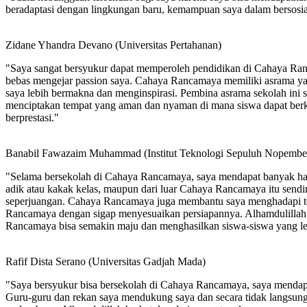
beradaptasi dengan lingkungan baru, kemampuan saya dalam bersosia
Zidane Yhandra Devano (Universitas Pertahanan)
"Saya sangat bersyukur dapat memperoleh pendidikan di Cahaya Ra
bebas mengejar passion saya. Cahaya Rancamaya memiliki asrama ya
saya lebih bermakna dan menginspirasi. Pembina asrama sekolah ini 
menciptakan tempat yang aman dan nyaman di mana siswa dapat berk
berprestasi."
Banabil Fawazaim Muhammad (Institut Teknologi Sepuluh Nopembe
"Selama bersekolah di Cahaya Rancamaya, saya mendapat banyak hal 
adik atau kakak kelas, maupun dari luar Cahaya Rancamaya itu sendir
seperjuangan. Cahaya Rancamaya juga membantu saya menghadapi tes 
Rancamaya dengan sigap menyesuaikan persiapannya. Alhamdulillah 
Rancamaya bisa semakin maju dan menghasilkan siswa-siswa yang leb
Rafif Dista Serano (Universitas Gadjah Mada)
"Saya bersyukur bisa bersekolah di Cahaya Rancamaya, saya mendapat 
Guru-guru dan rekan saya mendukung saya dan secara tidak langsun