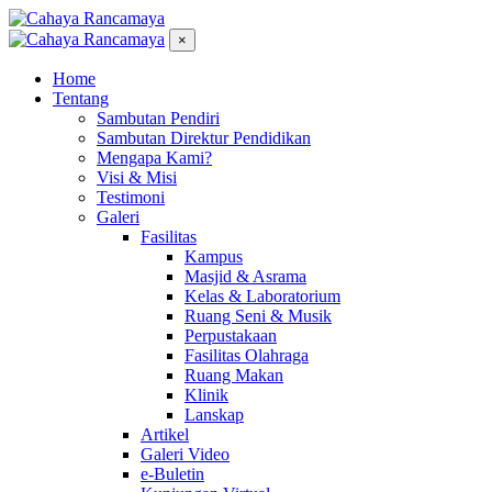
×
Home
Tentang
Sambutan Pendiri
Sambutan Direktur Pendidikan
Mengapa Kami?
Visi & Misi
Testimoni
Galeri
Fasilitas
Kampus
Masjid & Asrama
Kelas & Laboratorium
Ruang Seni & Musik
Perpustakaan
Fasilitas Olahraga
Ruang Makan
Klinik
Lanskap
Artikel
Galeri Video
e-Buletin