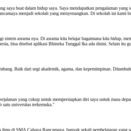
ang saya buat dalam hidup saya. Saya mendapatkan pengalaman yang sa
ncamaya menjadi sekolah yang menyenangkan. Di sekolah ini kami buk
 sistem asrama nya. Di asrama kita belajar bagaimana kita hidup, menat
nesia, bisa disebut aplikasi Bhineka Tunggal Ika ada disini. Selain itu
bang. Baik dari segi akademik, agama, dan kepemimpinan. Ditambah
rjalanan yang cukup untuk mempersiapkan diri saya untuk masa depan
h satu universitas terkemuka."
n ilmu di SMA Cahaya Rancamaya, banyak sekali pembelajaran yang say