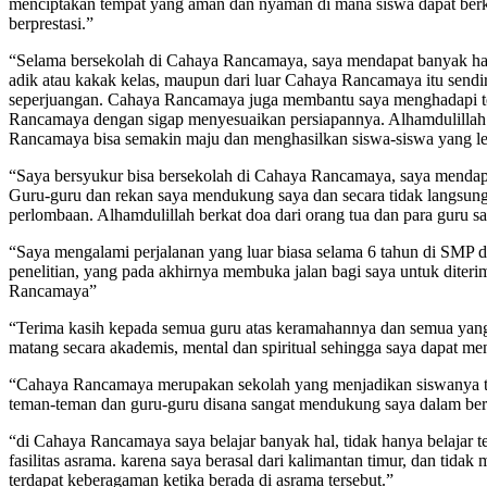
menciptakan tempat yang aman dan nyaman di mana siswa dapat berk
berprestasi.”
“Selama bersekolah di Cahaya Rancamaya, saya mendapat banyak hal 
adik atau kakak kelas, maupun dari luar Cahaya Rancamaya itu sendir
seperjuangan. Cahaya Rancamaya juga membantu saya menghadapi tes 
Rancamaya dengan sigap menyesuaikan persiapannya. Alhamdulillah 
Rancamaya bisa semakin maju dan menghasilkan siswa-siswa yang leb
“Saya bersyukur bisa bersekolah di Cahaya Rancamaya, saya mendapat 
Guru-guru dan rekan saya mendukung saya dan secara tidak langsun
perlombaan. Alhamdulillah berkat doa dari orang tua dan para guru 
“Saya mengalami perjalanan yang luar biasa selama 6 tahun di SMP 
penelitian, yang pada akhirnya membuka jalan bagi saya untuk diterim
Rancamaya”
“Terima kasih kepada semua guru atas keramahannya dan semua yang t
matang secara akademis, mental dan spiritual sehingga saya dapat men
“Cahaya Rancamaya merupakan sekolah yang menjadikan siswanya tida
teman-teman dan guru-guru disana sangat mendukung saya dalam berpr
“di Cahaya Rancamaya saya belajar banyak hal, tidak hanya belajar te
fasilitas asrama. karena saya berasal dari kalimantan timur, dan tid
terdapat keberagaman ketika berada di asrama tersebut.”