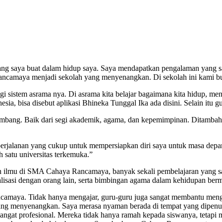
ang saya buat dalam hidup saya. Saya mendapatkan pengalaman yang sa
ncamaya menjadi sekolah yang menyenangkan. Di sekolah ini kami buk
 sistem asrama nya. Di asrama kita belajar bagaimana kita hidup, menat
nesia, bisa disebut aplikasi Bhineka Tunggal Ika ada disini. Selain itu
bang. Baik dari segi akademik, agama, dan kepemimpinan. Ditambah
rjalanan yang cukup untuk mempersiapkan diri saya untuk masa depan
h satu universitas terkemuka.”
n ilmu di SMA Cahaya Rancamaya, banyak sekali pembelajaran yang say
lisasi dengan orang lain, serta bimbingan agama dalam kehidupan berm
ncamaya. Tidak hanya mengajar, guru-guru juga sangat membantu men
ng menyenangkan. Saya merasa nyaman berada di tempat yang dipenuhi
sangat profesional. Mereka tidak hanya ramah kepada siswanya, tetapi