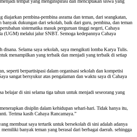
menjadi tempat yang menginspirasi dan menciptakan siswa yang
ng diajarkan pembina-pembina asrama dan teman, dari seangkatan,
an banyak dukungan dari sekolah, baik dari guru, pembina, dan teman
perubahan sistematika masuk perguruan tinggi negeri, Cahaya
 Mada (UGM) melalui jalur SNBT. Semoga kedepannya Cahaya
h disana. Selama saya sekolah, saya mengikuti lomba Karya Tulis.
uk menampilkan yang terbaik dan menjadi yang terbaik di setiap
eperti berpartisipasi dalam organisasi sekolah dan kompetisi
a. Saya sangat bersyukur atas pengalaman dan waktu saya di Cahaya
belajar di sini selama tiga tahun untuk menjadi seseorang yang
nerapkan disiplin dalam kehidupan sehari-hari. Tidak hanya itu,
nanti. Terima kasih Cahaya Rancamaya.”
 yang membuat saya tertarik untuk bersekolah di sini adalah adanya
ya memiliki banyak teman yang berasal dari berbagai daerah. sehingga