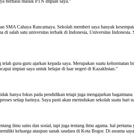
saya berhasil masuk PTN impian saya."
dan SMA Cahaya Rancamaya. Sekolah memberi saya banyak kesempatan, s
a di salah satu universitas terbaik di Indonesia, Universitas Indonesi
elah guru-guru ajarkan kepada saya. Merupakan suatu kehormatan bisa 
capai impian saya untuk belajar di luar negeri di Kazakhstan."
k hanya fokus pada pendidikan tetapi juga mengajarkan bagaimana me
oses setiap harinya. Saya pasti akan merindukan sekolah suatu hari 
ntang ilmu sains dan sosial, tapi juga tentang ilmu agama. hal pertama
ak memiliki keluarga ataupun sanak saudara di Kota Bogor. Di asrama sa