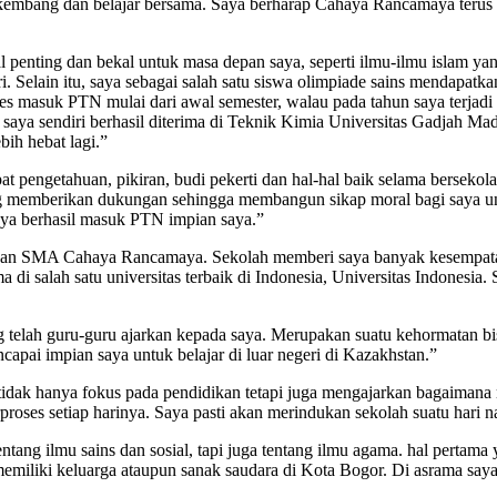
embang dan belajar bersama. Saya berharap Cahaya Rancamaya terus 
penting dan bekal untuk masa depan saya, seperti ilmu-ilmu islam ya
i. Selain itu, saya sebagai salah satu siswa olimpiade sains mendapatk
masuk PTN mulai dari awal semester, walau pada tahun saya terjadi 
saya sendiri berhasil diterima di Teknik Kimia Universitas Gadjah
ih hebat lagi.”
pengetahuan, pikiran, budi pekerti dan hal-hal baik selama bersekola
g memberikan dukungan sehingga membangun sikap moral bagi saya unt
saya berhasil masuk PTN impian saya.”
dan SMA Cahaya Rancamaya. Sekolah memberi saya banyak kesempatan, s
a di salah satu universitas terbaik di Indonesia, Universitas Indonesi
elah guru-guru ajarkan kepada saya. Merupakan suatu kehormatan bisa 
capai impian saya untuk belajar di luar negeri di Kazakhstan.”
k hanya fokus pada pendidikan tetapi juga mengajarkan bagaimana me
oses setiap harinya. Saya pasti akan merindukan sekolah suatu hari 
ntang ilmu sains dan sosial, tapi juga tentang ilmu agama. hal pertama
ak memiliki keluarga ataupun sanak saudara di Kota Bogor. Di asrama sa