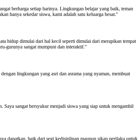
ngat berharga setiap harinya. Lingkungan belajar yang baik, teman
an hanya sekedar siswa, kami adalah satu keluarga besar."
a hidup dimulai dari hal kecil seperti dimulai dari merapikan tempat
 guru-gurunya sangat mumpuni dan interaktif."
 dengan lingkungan yang asri dan asrama yang nyaman, membuat
. Saya sangat bersyukur menjadi siswa yang siap untuk mengambil
a dapatkan, baik dari segi kedisiplinan maupun sikap perilaku untuk