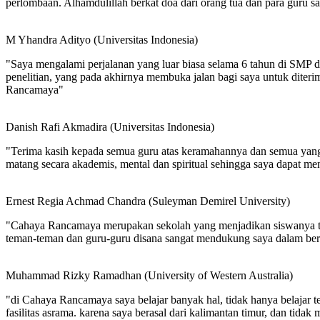
perlombaan. Alhamdulillah berkat doa dari orang tua dan para guru 
M Yhandra Adityo (Universitas Indonesia)
"Saya mengalami perjalanan yang luar biasa selama 6 tahun di SMP 
penelitian, yang pada akhirnya membuka jalan bagi saya untuk diterim
Rancamaya"
Danish Rafi Akmadira (Universitas Indonesia)
"Terima kasih kepada semua guru atas keramahannya dan semua yang t
matang secara akademis, mental dan spiritual sehingga saya dapat men
Ernest Regia Achmad Chandra (Suleyman Demirel University)
"Cahaya Rancamaya merupakan sekolah yang menjadikan siswanya tida
teman-teman dan guru-guru disana sangat mendukung saya dalam berpr
Muhammad Rizky Ramadhan (University of Western Australia)
"di Cahaya Rancamaya saya belajar banyak hal, tidak hanya belajar te
fasilitas asrama. karena saya berasal dari kalimantan timur, dan tid