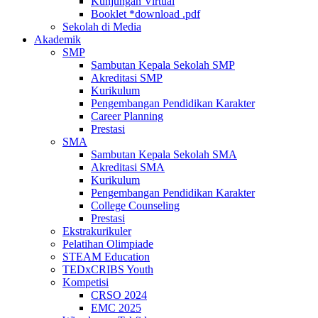
Kunjungan Virtual
Booklet *download .pdf
Sekolah di Media
Akademik
SMP
Sambutan Kepala Sekolah SMP
Akreditasi SMP
Kurikulum
Pengembangan Pendidikan Karakter
Career Planning
Prestasi
SMA
Sambutan Kepala Sekolah SMA
Akreditasi SMA
Kurikulum
Pengembangan Pendidikan Karakter
College Counseling
Prestasi
Ekstrakurikuler
Pelatihan Olimpiade
STEAM Education
TEDxCRIBS Youth
Kompetisi
CRSO 2024
EMC 2025