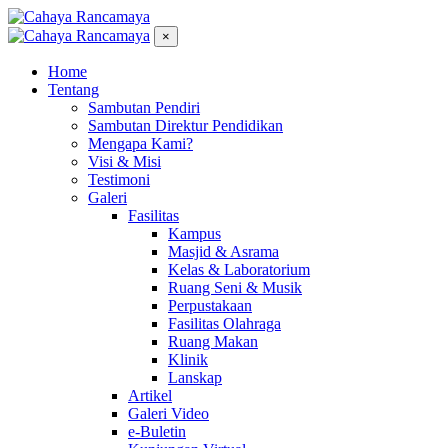
×
Home
Tentang
Sambutan Pendiri
Sambutan Direktur Pendidikan
Mengapa Kami?
Visi & Misi
Testimoni
Galeri
Fasilitas
Kampus
Masjid & Asrama
Kelas & Laboratorium
Ruang Seni & Musik
Perpustakaan
Fasilitas Olahraga
Ruang Makan
Klinik
Lanskap
Artikel
Galeri Video
e-Buletin