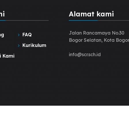
hi
Alamat kami
Jalan Rancamaya No.30
ng
FAQ
Bogor Selatan, Kota Bogor
Kurikulum
info@scr.sch.id
i Kami