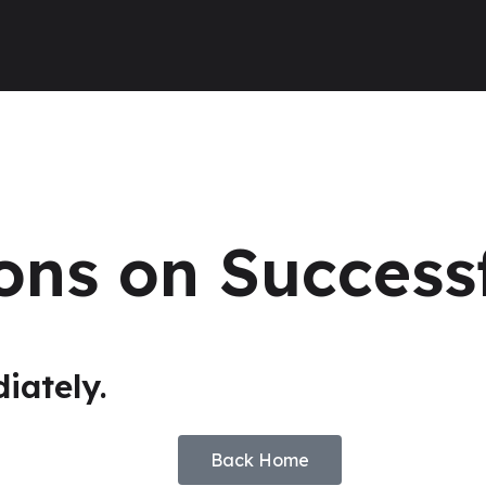
Angkatan Ke-9
EDUNAV
e-Buletin
R
Wisudawan Tahfidz 2
Angkatan Ke-10
Kunjungan Virtual
P
Wisudawan Tahfidz 2
Booklet *download .pdf
Fa
Angkatan Ke-12
R
Kl
ons on Success
L
iately.
Back Home