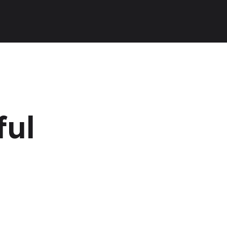
uang Seni & Musik
023
erpustakaan
025
silitas Olahraga
uang Makan
inik
ful
anskap