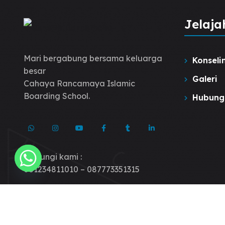
Jelaja
Mari bergabung bersama keluarga
Konseli
besar
Galeri
Cahaya Rancamaya Islamic
Boarding School.
Hubung
Hubungi kami :
081234811010 – 087773351315