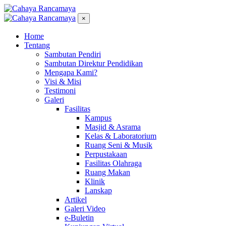
×
Home
Tentang
Sambutan Pendiri
Sambutan Direktur Pendidikan
Mengapa Kami?
Visi & Misi
Testimoni
Galeri
Fasilitas
Kampus
Masjid & Asrama
Kelas & Laboratorium
Ruang Seni & Musik
Perpustakaan
Fasilitas Olahraga
Ruang Makan
Klinik
Lanskap
Artikel
Galeri Video
e-Buletin