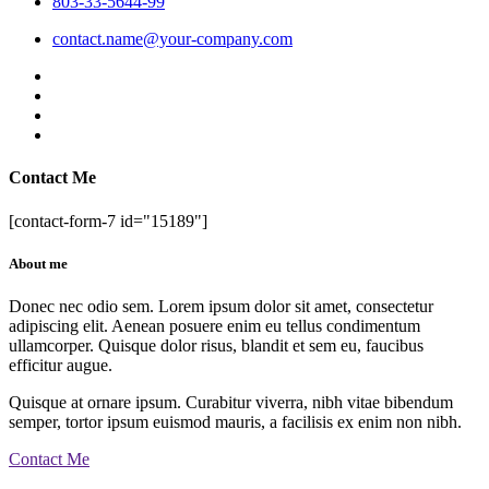
803-33-5644-99
contact.name@your-company.com
Contact Me
[contact-form-7 id="15189"]
About me
Donec nec odio sem. Lorem ipsum dolor sit amet, consectetur
adipiscing elit. Aenean posuere enim eu tellus condimentum
ullamcorper. Quisque dolor risus, blandit et sem eu, faucibus
efficitur augue.
Quisque at ornare ipsum. Curabitur viverra, nibh vitae bibendum
semper, tortor ipsum euismod mauris, a facilisis ex enim non nibh.
Contact Me