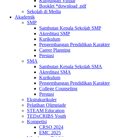
Kunjungan Virtual
Booklet *download .pdf
Sekolah di Media
Akademik
SMP
Sambutan Kepala Sekolah SMP
Akreditasi SMP
Kurikulum
Pengembangan Pendidikan Karakter
Career Planning
Prestasi
SMA
Sambutan Kepala Sekolah SMA
Akreditasi SMA
Kurikulum
Pengembangan Pendidikan Karakter
College Counseling
Prestasi
Ekstrakurikuler
Pelatihan Olimpiade
STEAM Education
TEDxCRIBS Youth
Kompetisi
CRSO 2024
EMC 2025