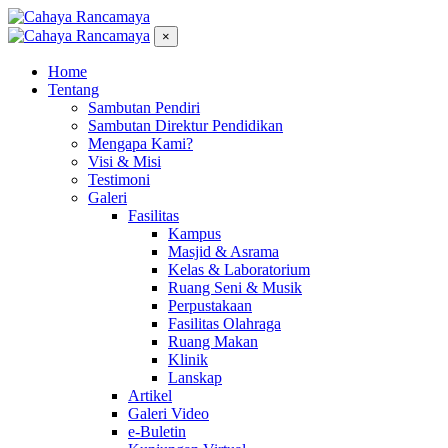
×
Home
Tentang
Sambutan Pendiri
Sambutan Direktur Pendidikan
Mengapa Kami?
Visi & Misi
Testimoni
Galeri
Fasilitas
Kampus
Masjid & Asrama
Kelas & Laboratorium
Ruang Seni & Musik
Perpustakaan
Fasilitas Olahraga
Ruang Makan
Klinik
Lanskap
Artikel
Galeri Video
e-Buletin