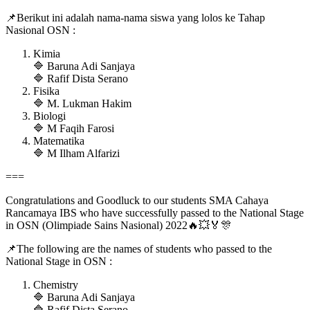
📌Berikut ini adalah nama-nama siswa yang lolos ke Tahap
Nasional OSN :
Kimia
🔷 Baruna Adi Sanjaya
🔷 Rafif Dista Serano
Fisika
🔷 M. Lukman Hakim
Biologi
🔷 M Faqih Farosi
Matematika
🔷 M Ilham Alfarizi
===
Congratulations and Goodluck to our students SMA Cahaya
Rancamaya IBS who have successfully passed to the National Stage
in OSN (Olimpiade Sains Nasional) 2022🔥💥🏅🎊
📌The following are the names of students who passed to the
National Stage in OSN :
Chemistry
🔷 Baruna Adi Sanjaya
🔷 Rafif Dista Serano