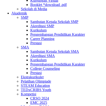
Kunjungan Virtual
Booklet *download .pdf
Sekolah di Media
Akademik
SMP
Sambutan Kepala Sekolah SMP
Akreditasi SMP
Kurikulum
Pengembangan Pendidikan Karakter
Career Planning
Prestasi
SMA
Sambutan Kepala Sekolah SMA
Akreditasi SMA
Kurikulum
Pengembangan Pendidikan Karakter
College Counseling
Prestasi
Ekstrakurikuler
Pelatihan Olimpiade
STEAM Education
TEDxCRIBS Youth
Kompetisi
CRSO 2024
EMC 2025