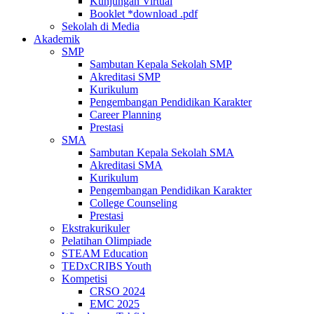
Kunjungan Virtual
Booklet *download .pdf
Sekolah di Media
Akademik
SMP
Sambutan Kepala Sekolah SMP
Akreditasi SMP
Kurikulum
Pengembangan Pendidikan Karakter
Career Planning
Prestasi
SMA
Sambutan Kepala Sekolah SMA
Akreditasi SMA
Kurikulum
Pengembangan Pendidikan Karakter
College Counseling
Prestasi
Ekstrakurikuler
Pelatihan Olimpiade
STEAM Education
TEDxCRIBS Youth
Kompetisi
CRSO 2024
EMC 2025