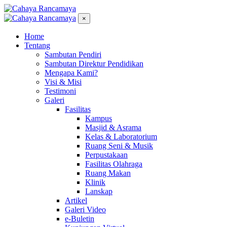
×
Home
Tentang
Sambutan Pendiri
Sambutan Direktur Pendidikan
Mengapa Kami?
Visi & Misi
Testimoni
Galeri
Fasilitas
Kampus
Masjid & Asrama
Kelas & Laboratorium
Ruang Seni & Musik
Perpustakaan
Fasilitas Olahraga
Ruang Makan
Klinik
Lanskap
Artikel
Galeri Video
e-Buletin