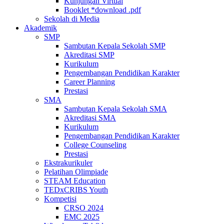
Kunjungan Virtual
Booklet *download .pdf
Sekolah di Media
Akademik
SMP
Sambutan Kepala Sekolah SMP
Akreditasi SMP
Kurikulum
Pengembangan Pendidikan Karakter
Career Planning
Prestasi
SMA
Sambutan Kepala Sekolah SMA
Akreditasi SMA
Kurikulum
Pengembangan Pendidikan Karakter
College Counseling
Prestasi
Ekstrakurikuler
Pelatihan Olimpiade
STEAM Education
TEDxCRIBS Youth
Kompetisi
CRSO 2024
EMC 2025