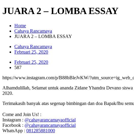
JUARA 2 – LOMBA ESSAY
Home
Cahaya Rancamaya
JUARA 2 – LOMBA ESSAY
Cahaya Rancamaya
Februari 25, 2020
Februari 25, 2020
587
https://www.instagram.com/p/B88bBleJvKW/?utm_source=ig_web_c
Alhamdulillah, Selamat untuk ananda Zidane Yhandra Devano si
2020.
Terimakasih banyak atas segenap bimbingan dan doa Bapak/Ibu se
⠀⠀⠀⠀⠀⠀⠀⠀⠀
Come and Join Us! :
Instagram :
@cahayarancamayaofficial
Facebook :
@cahayarancamayaofficial
WhatsApp :
081285881000