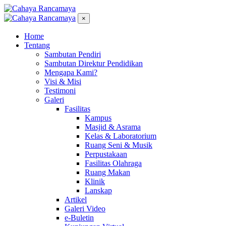
×
Home
Tentang
Sambutan Pendiri
Sambutan Direktur Pendidikan
Mengapa Kami?
Visi & Misi
Testimoni
Galeri
Fasilitas
Kampus
Masjid & Asrama
Kelas & Laboratorium
Ruang Seni & Musik
Perpustakaan
Fasilitas Olahraga
Ruang Makan
Klinik
Lanskap
Artikel
Galeri Video
e-Buletin