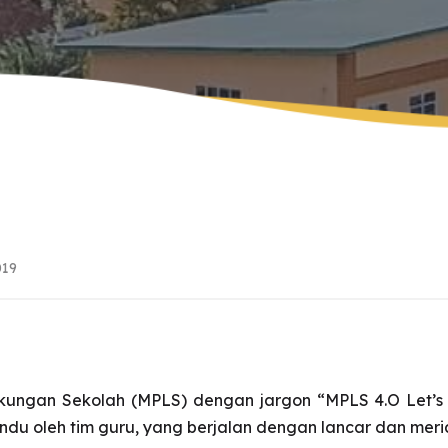
Angkatan Ke-9
EDUNAV
e-Buletin
Wisudawan Tahfi
Angkatan Ke-10
Kunjungan Virtual
Wisudawan Tahfi
Booklet *download .pdf
Angkatan Ke-12
019
ungan Sekolah (MPLS) dengan jargon “MPLS 4.O Let’s
ndu oleh tim guru, yang berjalan dengan lancar dan meri