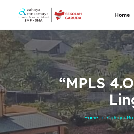
Home
Sambu
Sambu
Pendi
Meng
“MPLS 4.O
Visi &
Lin
Testi
Galeri
Home
Cahaya R
Sekol