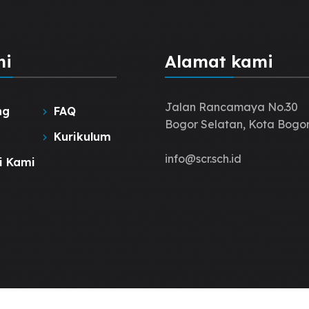
hi
Alamat kami
Jalan Rancamaya No.30
ng
FAQ
Bogor Selatan, Kota Bogor
Kurikulum
info@scr.sch.id
i Kami