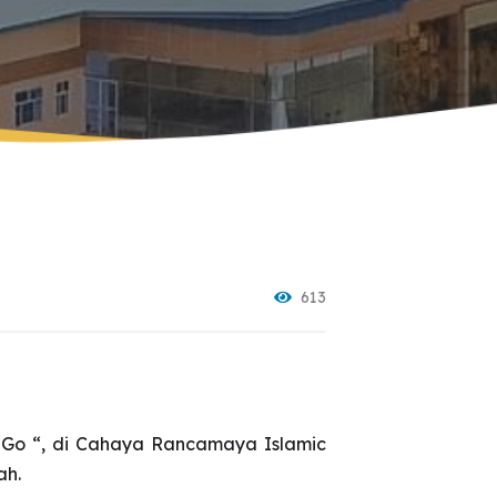
Ruang Seni & Musik
dz 2023
Perpustakaan
dz 2025
Fasilitas Olahraga
Ruang Makan
Klinik
Lanskap
613
 Go “, di Cahaya Rancamaya Islamic
ah.