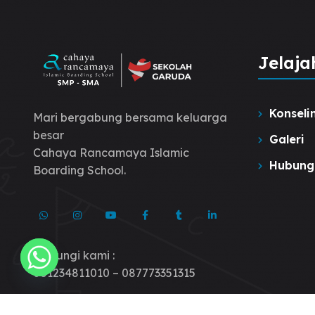
Jelaja
Konseli
Mari bergabung bersama keluarga
besar
Galeri
Cahaya Rancamaya Islamic
Hubung
Boarding School.
Hubungi kami :
081234811010 – 087773351315