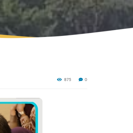
Ruang Seni & Musik
dz 2023
Perpustakaan
dz 2025
Fasilitas Olahraga
Ruang Makan
Klinik
Lanskap
875
0