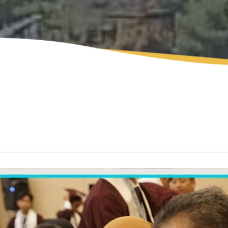
Angkatan Ke-9
EDUNAV
e-Buletin
Wisudawan Tahfi
Angkatan Ke-10
Kunjungan Virtual
Wisudawan Tahfi
Booklet *download .pdf
Angkatan Ke-12