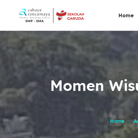
Home
Sambu
Sambu
Pendi
Meng
Momen Wisu
Visi &
Testi
Galeri
Home
A
Sekol