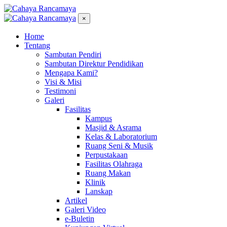
×
Home
Tentang
Sambutan Pendiri
Sambutan Direktur Pendidikan
Mengapa Kami?
Visi & Misi
Testimoni
Galeri
Fasilitas
Kampus
Masjid & Asrama
Kelas & Laboratorium
Ruang Seni & Musik
Perpustakaan
Fasilitas Olahraga
Ruang Makan
Klinik
Lanskap
Artikel
Galeri Video
e-Buletin