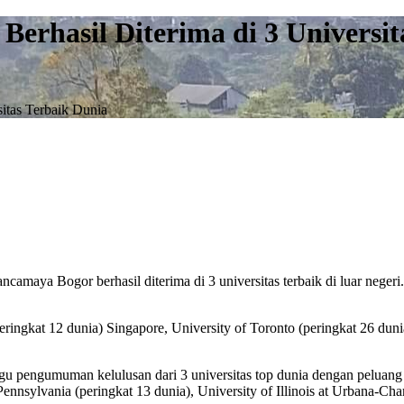
rhasil Diterima di 3 Universit
itas Terbaik Dunia
ya Bogor berhasil diterima di 3 universitas terbaik di luar negeri.
eringkat 12 dunia) Singapore, University of Toronto (peringkat 26 duni
gu pengumuman kelulusan dari 3 universitas top dunia dengan peluang
Pennsylvania (peringkat 13 dunia), University of Illinois at Urbana-Ch