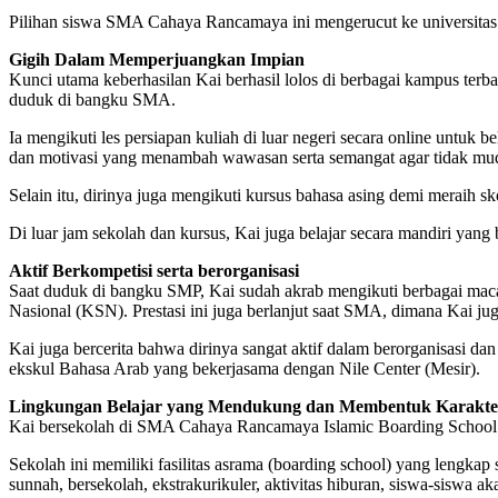
Pilihan siswa SMA Cahaya Rancamaya ini mengerucut ke universitas 
Gigih Dalam Memperjuangkan Impian
Kunci utama keberhasilan Kai berhasil lolos di berbagai kampus terba
duduk di bangku SMA.
Ia mengikuti les persiapan kuliah di luar negeri secara online untuk
dan motivasi yang menambah wawasan serta semangat agar tidak mu
Selain itu, dirinya juga mengikuti kursus bahasa asing demi meraih s
Di luar jam sekolah dan kursus, Kai juga belajar secara mandiri yang b
Aktif Berkompetisi serta berorganisasi
Saat duduk di bangku SMP, Kai sudah akrab mengikuti berbagai macam
Nasional (KSN). Prestasi ini juga berlanjut saat SMA, dimana Kai j
Kai juga bercerita bahwa dirinya sangat aktif dalam berorganisasi 
ekskul Bahasa Arab yang bekerjasama dengan Nile Center (Mesir).
Lingkungan Belajar yang Mendukung dan Membentuk Karakte
Kai bersekolah di SMA Cahaya Rancamaya Islamic Boarding School ya
Sekolah ini memiliki fasilitas asrama (boarding school) yang lengka
sunnah, bersekolah, ekstrakurikuler, aktivitas hiburan, siswa-siswa 