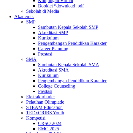
Kunjungan Virtual
Booklet *download .pdf
Sekolah di Media
Akademik
SMP
Sambutan Kepala Sekolah SMP
Akreditasi SMP
Kurikulum
Pengembangan Pendidikan Karakter
Career Planning
Prestasi
SMA
Sambutan Kepala Sekolah SMA
Akreditasi SMA
Kurikulum
Pengembangan Pendidikan Karakter
College Counseling
Prestasi
Ekstrakurikuler
Pelatihan Olimpiade
STEAM Education
TEDxCRIBS Youth
Kompetisi
CRSO 2024
EMC 2025