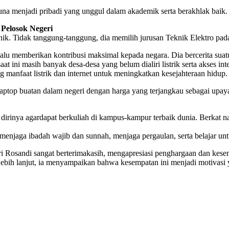
 menjadi pribadi yang unggul dalam akademik serta berakhlak baik.
 Pelosok Negeri
onik. Tidak tanggung-tanggung, dia memilih jurusan Teknik Elektro pad
elalu memberikan kontribusi maksimal kepada negara. Dia bercerita su
saat ini masih banyak desa-desa yang belum dialiri listrik serta akses in
 manfaat listrik dan internet untuk meningkatkan kesejahteraan hidup.
aptop buatan dalam negeri dengan harga yang terjangkau sebagai upa
irinya agardapat berkuliah di kampus-kampur terbaik dunia. Berkat n
ap menjaga ibadah wajib dan sunnah, menjaga pergaulan, serta belajar 
Rosandi sangat berterimakasih, mengapresiasi penghargaan dan kesemp
ih lanjut, ia menyampaikan bahwa kesempatan ini menjadi motivasi yan