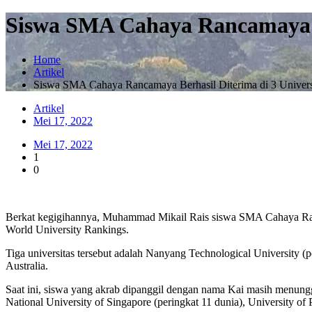
Siswa SMA Cahaya Rancamaya Be
Home
Artikel
Siswa SMA Cahaya Rancamaya Berhasil Diterima di 3 Univers
Artikel
Mei 17, 2022
Mei 17, 2022
1
0
Berkat kegigihannya, Muhammad Mikail Rais siswa SMA Cahaya Rancama
World University Rankings.
Tiga universitas tersebut adalah Nanyang Technological University (p
Australia.
Saat ini, siswa yang akrab dipanggil dengan nama Kai masih menung
National University of Singapore (peringkat 11 dunia), University of 