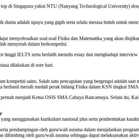
top di Singapura yakni NTU (Nanyang Technological University) denga
ik dunia adalah upaya yang gigih serta selalu merasa butuh untuk menc
 belajar menyelesaikan soal-soal Fisika dan Matematika yang akan diuji
dah menyerah dalam berkompetisi.
kor tinggi IELTS serta berlatih menulis essay dan menghadapi interview
iasa dilakukan di sore hari.
 kompetisi sains. Salah satu pencapaian yang bergengsi adalah saat 
uga berhasil meraih medali perak bidang Fisika dalam KSN tingkat SMA
dan pernah menjadi Ketua OSIS SMA Cahaya Rancamaya. Selain itu, Kai
r
ng menggunakan kurikulum nasional plus serta pembentukan karakter 
p serta pendampingan oleh guru/wali asrama dalam menjalankan program
akan dibimbing oleh guru/wali asrama sehingga dapat melaksanakan akti