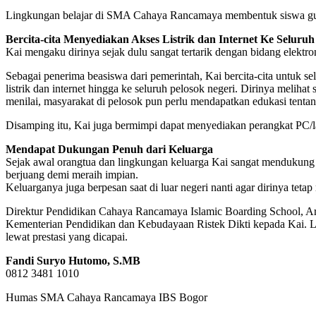
Lingkungan belajar di SMA Cahaya Rancamaya membentuk siswa guna
Bercita-cita Menyediakan Akses Listrik dan Internet Ke Seluruh
Kai mengaku dirinya sejak dulu sangat tertarik dengan bidang elektr
Sebagai penerima beasiswa dari pemerintah, Kai bercita-cita untuk s
listrik dan internet hingga ke seluruh pelosok negeri. Dirinya melihat 
menilai, masyarakat di pelosok pun perlu mendapatkan edukasi tentang
Disamping itu, Kai juga bermimpi dapat menyediakan perangkat PC/l
Mendapat Dukungan Penuh dari Keluarga
Sejak awal orangtua dan lingkungan keluarga Kai sangat mendukung d
berjuang demi meraih impian.
Keluarganya juga berpesan saat di luar negeri nanti agar dirinya tet
Direktur Pendidikan Cahaya Rancamaya Islamic Boarding School, Ari 
Kementerian Pendidikan dan Kebudayaan Ristek Dikti kepada Kai. Leb
lewat prestasi yang dicapai.
Fandi Suryo Hutomo, S.MB
0812 3481 1010
Humas SMA Cahaya Rancamaya IBS Bogor