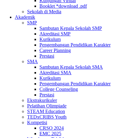
Kunjungan Virtual
Booklet *download .pdf
Sekolah di Media
Akademik
SMP
Sambutan Kepala Sekolah SMP
Akreditasi SMP
Kurikulum
Pengembangan Pendidikan Karakter
Career Planning
Prestasi
SMA
Sambutan Kepala Sekolah SMA
Akreditasi SMA
Kurikulum
Pengembangan Pendidikan Karakter
College Counseling
Prestasi
Ekstrakurikuler
Pelatihan Olimpiade
STEAM Education
TEDxCRIBS Youth
Kompetisi
CRSO 2024
EMC 2025