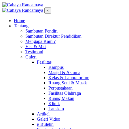
×
Home
Tentang
Sambutan Pendiri
Sambutan Direktur Pendidikan
Mengapa Kami?
Visi & Misi
Testimoni
Galeri
Fasilitas
Kampus
Masjid & Asrama
Kelas & Laboratorium
Ruang Seni & Musik
Perpustakaan
Fasilitas Olahraga
Ruang Makan
Klinik
Lanskap
Artikel
Galeri Video
e-Buletin