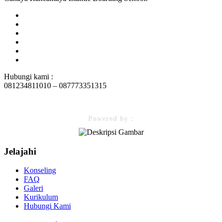
Hubungi kami :
081234811010 – 087773351315
Powered by :
Jelajahi
Konseling
FAQ
Galeri
Kurikulum
Hubungi Kami