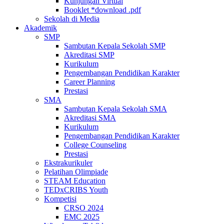
Kunjungan Virtual
Booklet *download .pdf
Sekolah di Media
Akademik
SMP
Sambutan Kepala Sekolah SMP
Akreditasi SMP
Kurikulum
Pengembangan Pendidikan Karakter
Career Planning
Prestasi
SMA
Sambutan Kepala Sekolah SMA
Akreditasi SMA
Kurikulum
Pengembangan Pendidikan Karakter
College Counseling
Prestasi
Ekstrakurikuler
Pelatihan Olimpiade
STEAM Education
TEDxCRIBS Youth
Kompetisi
CRSO 2024
EMC 2025