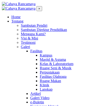
×
Home
Tentang
Sambutan Pendiri
Sambutan Direktur Pendidikan
Mengapa Kami?
Visi & Misi
Testimoni
Galeri
Fasilitas
Kampus
Masjid & Asrama
Kelas & Laboratorium
Ruang Seni & Musik
Perpustakaan
Fasilitas Olahraga
Ruang Makan
Klinik
Lanskap
Artikel
Galeri Video
e-Buletin