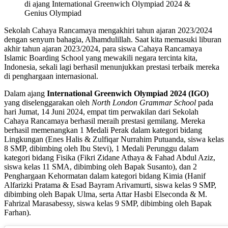
di ajang International Greenwich Olympiad 2024 &
Genius Olympiad
Sekolah Cahaya Rancamaya mengakhiri tahun ajaran 2023/2024
dengan senyum bahagia, Alhamdulillah. Saat kita memasuki liburan
akhir tahun ajaran 2023/2024, para siswa Cahaya Rancamaya
Islamic Boarding School yang mewakili negara tercinta kita,
Indonesia, sekali lagi berhasil menunjukkan prestasi terbaik mereka
di penghargaan internasional.
Dalam ajang
International Greenwich Olympiad 2024 (IGO)
yang diselenggarakan oleh
North London Grammar School
pada
hari Jumat, 14 Juni 2024, empat tim perwakilan dari Sekolah
Cahaya Rancamaya berhasil meraih prestasi gemilang. Mereka
berhasil memenangkan 1 Medali Perak dalam kategori bidang
Lingkungan (Enes Halis & Zulfiqar Nurrahim Putuanda, siswa kelas
8 SMP, dibimbing oleh Ibu Stevi), 1 Medali Perunggu dalam
kategori bidang Fisika (Fikri Zidane Athaya & Fahad Abdul Aziz,
siswa kelas 11 SMA, dibimbing oleh Bapak Susanto), dan 2
Penghargaan Kehormatan dalam kategori bidang Kimia (Hanif
Alfarizki Pratama & Esad Bayram Arivamurti, siswa kelas 9 SMP,
dibimbing oleh Bapak Ulma, serta Attar Hasbi Elseconda & M.
Fahrizal Marasabessy, siswa kelas 9 SMP, dibimbing oleh Bapak
Farhan).