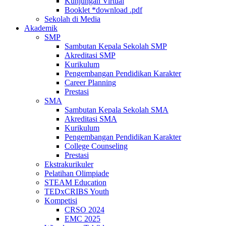
Kunjungan Virtual
Booklet *download .pdf
Sekolah di Media
Akademik
SMP
Sambutan Kepala Sekolah SMP
Akreditasi SMP
Kurikulum
Pengembangan Pendidikan Karakter
Career Planning
Prestasi
SMA
Sambutan Kepala Sekolah SMA
Akreditasi SMA
Kurikulum
Pengembangan Pendidikan Karakter
College Counseling
Prestasi
Ekstrakurikuler
Pelatihan Olimpiade
STEAM Education
TEDxCRIBS Youth
Kompetisi
CRSO 2024
EMC 2025