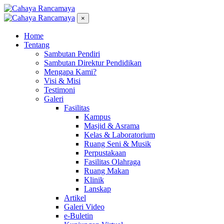
×
Home
Tentang
Sambutan Pendiri
Sambutan Direktur Pendidikan
Mengapa Kami?
Visi & Misi
Testimoni
Galeri
Fasilitas
Kampus
Masjid & Asrama
Kelas & Laboratorium
Ruang Seni & Musik
Perpustakaan
Fasilitas Olahraga
Ruang Makan
Klinik
Lanskap
Artikel
Galeri Video
e-Buletin