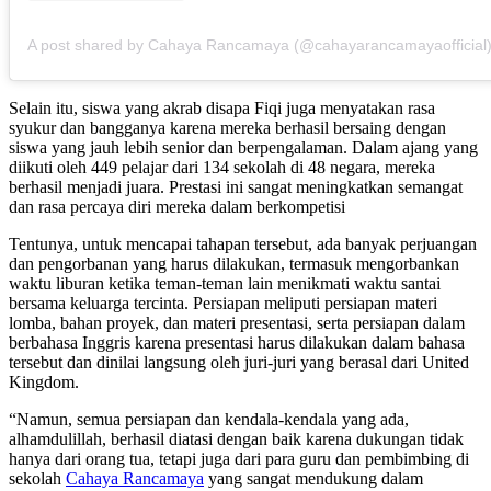
A post shared by Cahaya Rancamaya (@cahayarancamayaofficial
Selain itu, siswa yang akrab disapa Fiqi juga menyatakan rasa
syukur dan bangganya karena mereka berhasil bersaing dengan
siswa yang jauh lebih senior dan berpengalaman. Dalam ajang yang
diikuti oleh 449 pelajar dari 134 sekolah di 48 negara, mereka
berhasil menjadi juara. Prestasi ini sangat meningkatkan semangat
dan rasa percaya diri mereka dalam berkompetisi
Tentunya, untuk mencapai tahapan tersebut, ada banyak perjuangan
dan pengorbanan yang harus dilakukan, termasuk mengorbankan
waktu liburan ketika teman-teman lain menikmati waktu santai
bersama keluarga tercinta. Persiapan meliputi persiapan materi
lomba, bahan proyek, dan materi presentasi, serta persiapan dalam
berbahasa Inggris karena presentasi harus dilakukan dalam bahasa
tersebut dan dinilai langsung oleh juri-juri yang berasal dari United
Kingdom.
“Namun, semua persiapan dan kendala-kendala yang ada,
alhamdulillah, berhasil diatasi dengan baik karena dukungan tidak
hanya dari orang tua, tetapi juga dari para guru dan pembimbing di
sekolah
Cahaya Rancamaya
yang sangat mendukung dalam